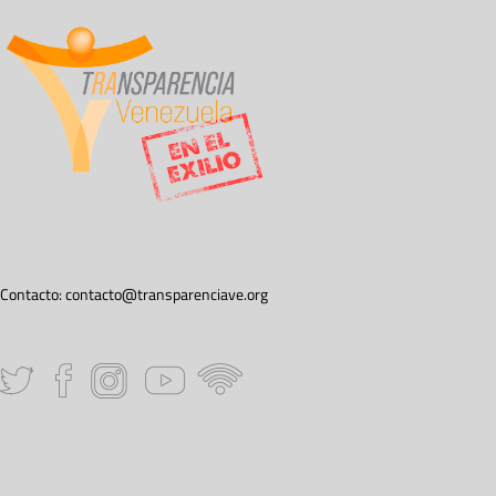
Contacto:
contacto@transparenciave.org