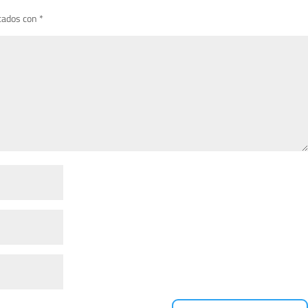
cados con
*