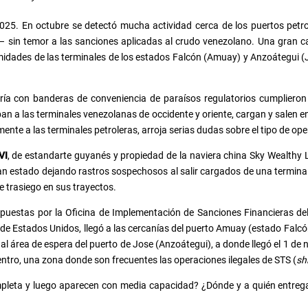
25. En octubre se detectó mucha actividad cerca de los puertos petrol
– sin temor a las sanciones aplicadas al crudo venezolano. Una gran ca
dades de las terminales de los estados Falcón (Amuay) y Anzoátegui (Jo
ría con banderas de conveniencia de paraísos regulatorios cumplieron
an a las terminales venezolanas de occidente y oriente, cargan y salen
tamente a las terminales petroleras, arroja serias dudas sobre el tipo de o
VI
, de estandarte guyanés y propiedad de la naviera china Sky Wealthy 
n estado dejando rastros sospechosos al salir cargados de una terminal
e trasiego en sus trayectos.
uestas por la Oficina de Implementación de Sanciones Financieras del 
de Estados Unidos, llegó a las cercanías del puerto Amuay (estado Falcón
ió al área de espera del puerto de Jose (Anzoátegui), a donde llegó el 1 
entro, una zona donde son frecuentes las operaciones ilegales de STS (
sh
pleta y luego aparecen con media capacidad? ¿Dónde y a quién entregan 