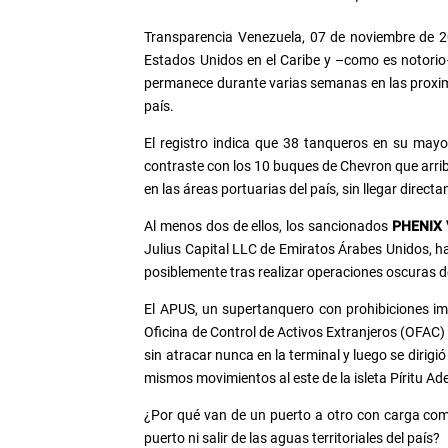
Transparencia Venezuela, 07 de noviembre de 20
Estados Unidos en el Caribe y –como es notorio
permanece durante varias semanas en las proximi
país.
El registro indica que 38 tanqueros en su mayo
contraste con los 10 buques de Chevron que arrib
en las áreas portuarias del país, sin llegar direc
Al menos dos de ellos, los sancionados
PHENIX 
Julius Capital LLC de Emiratos Árabes Unidos, ha
posiblemente tras realizar operaciones oscuras d
El APUS, un supertanquero con prohibiciones imp
Oficina de Control de Activos Extranjeros (OFAC) 
sin atracar nunca en la terminal y luego se dirig
mismos movimientos al este de la isleta Píritu Ad
¿Por qué van de un puerto a otro con carga com
puerto ni salir de las aguas territoriales del país?