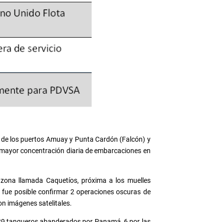
as de los puertos Amuay y Punta Cardón (Falcón) y
la mayor concentración diaria de embarcaciones en
 zona llamada Caquetíos, próxima a los muelles
o fue posible confirmar 2 operaciones oscuras de
con imágenes satelitales.
e 29 tanqueros abanderados por Panamá, 6 por las