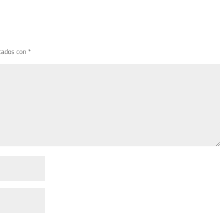
cados con
*