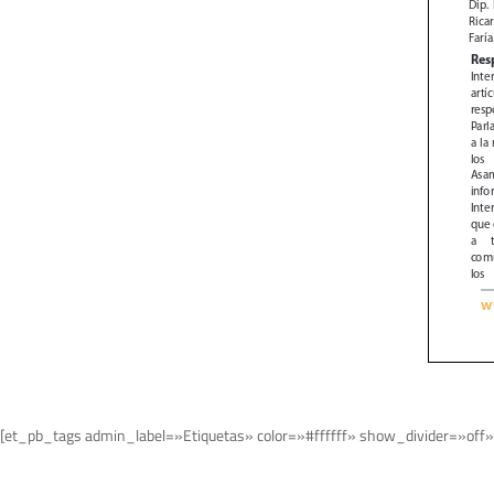
[et_pb_tags admin_label=»Etiquetas» color=»#ffffff» show_divider=»off»