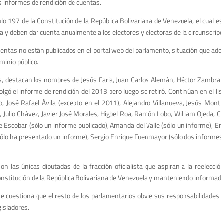
us informes de rendición de cuentas.
ulo 197 de la Constitución de la República Bolivariana de Venezuela, el cual e
va y deben dar cuenta anualmente a los electores y electoras de la circunscripc
cuentas no están publicados en el portal web del parlamento, situación que ade
minio público.
as, destacan los nombres de Jesús Faria, Juan Carlos Alemán, Héctor Zambra
ó el informe de rendición del 2013 pero luego se retiró. Continúan en el li
o, José Rafael Ávila (excepto en el 2011), Alejandro Villanueva, Jesús Mo
 Julio Chávez, Javier José Morales, Higbel Roa, Ramón Lobo, William Ojeda, Cla
ue Escobar (sólo un informe publicado), Amanda del Valle (sólo un informe), 
ólo ha presentado un informe), Sergio Enrique Fuenmayor (sólo dos informes
 las únicas diputadas de la fracción oficialista que aspiran a la reelecci
nstitución de la República Bolivariana de Venezuela y manteniendo informados
e cuestiona que el resto de los parlamentarios obvie sus responsabilidades 
isladores.