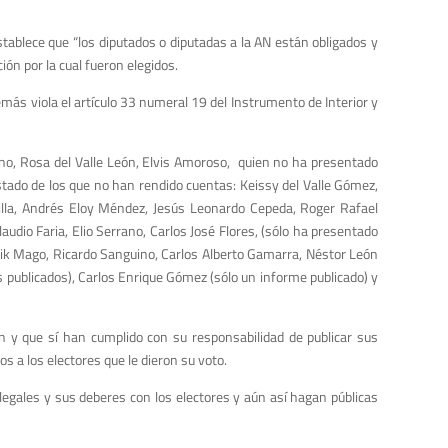
stablece que “los diputados o diputadas a la AN están obligados y
ión por la cual fueron elegidos.
más viola el artículo 33 numeral 19 del Instrumento de Interior y
no, Rosa del Valle León, Elvis Amoroso, quien no ha presentado
stado de los que no han rendido cuentas: Keissy del Valle Gómez,
ntilla, Andrés Eloy Méndez, Jesús Leonardo Cepeda, Roger Rafael
udio Faria, Elio Serrano, Carlos José Flores, (sólo ha presentado
Erik Mago, Ricardo Sanguino, Carlos Alberto Gamarra, Néstor León
 publicados), Carlos Enrique Gómez (sólo un informe publicado) y
ón y que sí han cumplido con su responsabilidad de publicar sus
 a los electores que le dieron su voto.
legales y sus deberes con los electores y aún así hagan públicas