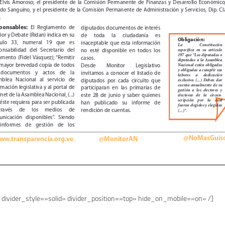
 divider_style=»solid» divider_position=»top» hide_on_mobile=»on» /]