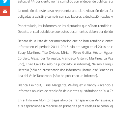
estos, el 44 por ciento no ha cumplido con el deber de publicar s
La omisión de este paso representa una clara violación del artíc
obligadas a asistir y cumplir con sus labores a dedicación exclusi
Por otro lado, los informes de los diputados que sí han rendido 
Debate, el cual establece que estos documentos deben ser del do
Dentro de la lista de parlamentarios que no han rendido cuent
informe en el periodo 2011-2015, sin embargo en el 2014 se colg
Zulay Martínez, Tito Oviedo, Miriam Pérez Goitia, Héctor Aguer
Cordero, Alexander Torrealba, Francisco Antonio Martínez La Paz,
uno), Enzo Cavallo (sólo ha publicado un informe), Nelson Enriq
Heredia (sólo ha presentado dos informes), Jhony José Bracho (s
Loa del Valle Tamaronis (sólo ha publicado un informe).
Blanca Eekhout, Liris Margarita Velásquez y Nancy Ascencio son
informes anuales de rendición de cuentas ajustándose así a la Co
En el Informe Monitor Legislativo de Transparencia Venezuela, s
sus aspiraciones a medirse en primarias para reelegirse como leg