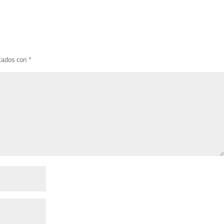
cados con
*