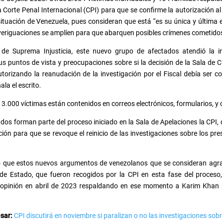
a Corte Penal Internacional (CPI) para que se confirme la autorización a
ituación de Venezuela, pues consideran que está “es su única y última es
veriguaciones se amplíen para que abarquen posibles crímenes cometidos
 de Suprema Injusticia, este nuevo grupo de afectados atendió la in
us puntos de vista y preocupaciones sobre si la decisión de la Sala de C
utorizando la reanudación de la investigación por el Fiscal debía ser 
la el escrito.
 3.000 víctimas están contenidos en correos electrónicos, formularios, 
ados forman parte del proceso iniciado en la Sala de Apelaciones la CPI,
ión para que se revoque el reinicio de las investigaciones sobre los pr
ó que estos nuevos argumentos de venezolanos que se consideran agr
de Estado, que fueron recogidos por la CPI en esta fase del proceso
u opinión en abril de 2023 respaldando en ese momento a Karim Khan 
esar:
CPI discutirá en noviembre si paralizan o no las investigaciones sob