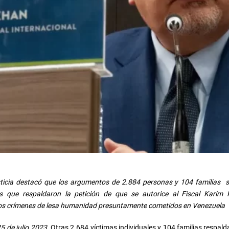
ticia destacó que los argumentos de 2.884 personas y 104 familias 
s que respaldaron la petición de que se autorice al Fiscal Karim
los crímenes de lesa humanidad presuntamente cometidos en Venezuela
5 de julio 2023
. Otras 2.684 víctimas individuales y 104 familias respald