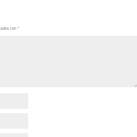
cados con
*