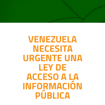
VENEZUELA
NECESITA
URGENTE UNA
LEY DE
ACCESO A LA
INFORMACIÓN
PÚBLICA