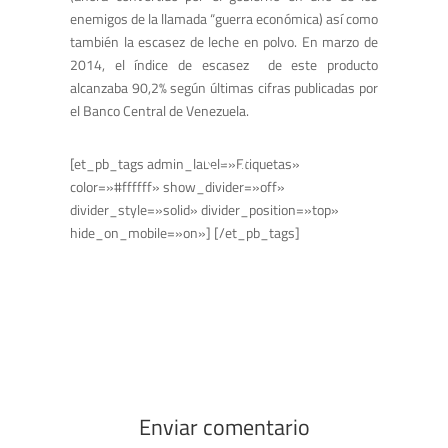
enemigos de la llamada “guerra económica) así como
también la escasez de leche en polvo. En marzo de
2014, el índice de escasez de este producto
alcanzaba 90,2% según últimas cifras publicadas por
el Banco Central de Venezuela.
[et_pb_tags admin_label=»Etiquetas»
color=»#ffffff» show_divider=»off»
divider_style=»solid» divider_position=»top»
hide_on_mobile=»on»] [/et_pb_tags]
Enviar comentario