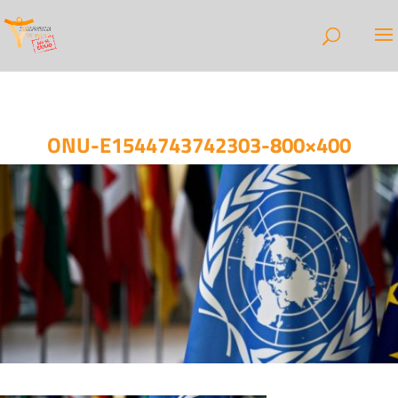
ONU-E1544743742303-800×400