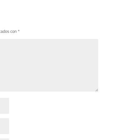
cados con
*