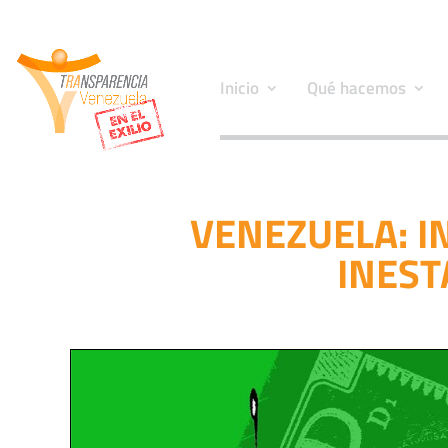
Inicio
Qué hacemos
VENEZUELA: I
INEST