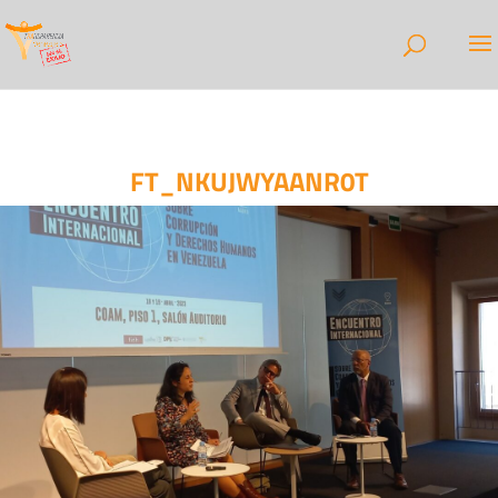
FT_NKUJWYAANR0T