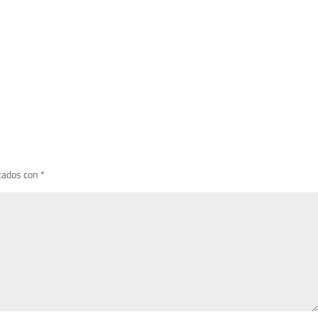
cados con
*