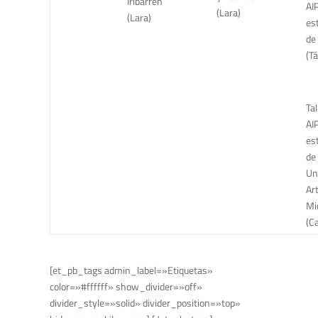
Iribarren
AI
(Lara)
(Lara)
es
de
(Tá
Tal
AI
es
de 
Un
Ar
Mi
(C
[et_pb_tags admin_label=»Etiquetas»
color=»#ffffff» show_divider=»off»
divider_style=»solid» divider_position=»top»