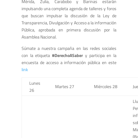
Mérida, Zulia, Carabobo y Barinas estarán
impulsando una completa agenda de talleres y foros
que buscan impulsar la discusión de la Ley de
Transparencia, Divulgación y Acceso a la información
Pública, aprobada en primera discusión por la
Asamblea Nacional.
Súmate a nuestra campaña en las redes sociales
con la etiqueta
#DerechoASaber
y participa en la
encuesta de acceso a información pública en este
link
Lunes
Martes 27
Miércoles 28
Ju
26
Llu
Pe
in
so
Mi
(Bo