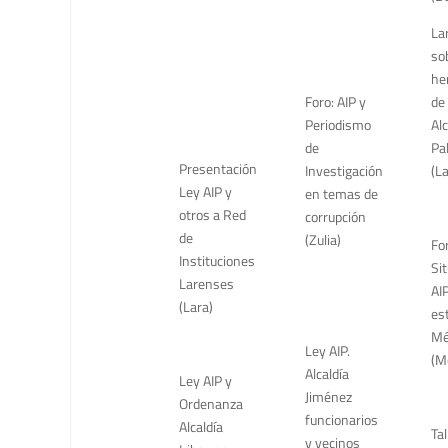
Lar
so
he
Foro: AIP y
de 
Periodismo
Alc
de
Pa
Presentación
Investigación
(La
Ley AIP y
en temas de
otros a Red
corrupción
de
(Zulia)
Fo
Instituciones
Si
Larenses
AIP
(Lara)
es
Mé
Ley AIP.
(M
Alcaldía
Ley AIP y
Jiménez
Ordenanza
funcionarios
Alcaldía
Tal
y vecinos