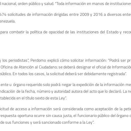
d nacional, orden público y salud. “Toda información en manos de instituciones
474 solicitudes de información dirigidas entre 2009 y 2016 a diversos ente
Venezuela.
ra combatir la política de opacidad de las instituciones del Estado y reco
 los periodistas”, Perdomo explicó cómo solicitar información: “Podrá ser p
a Oficina de Atención al Ciudadano; se deberá designar el oficial de Informac
público. En todos los casos, la solicitud deberá ser debidamente registrada”.
l ente u órgano requerido solo podrá negar la expedición de la información me
ndicación de la fecha, número y autoridad autora del acto que lo declaró. La n
tablecida en el título sexto de esta Ley”.
citud de acceso a información será considerada como aceptación de la petici
e respuesta oportuna ocurre sin causa justa, el funcionario público del órgano
io de sus funciones y será sancionado conforme a la Ley”.