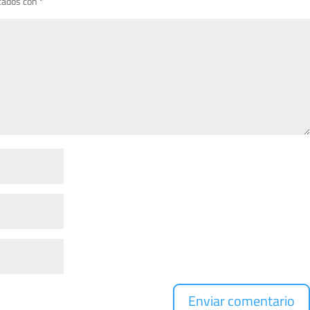
cados con
*