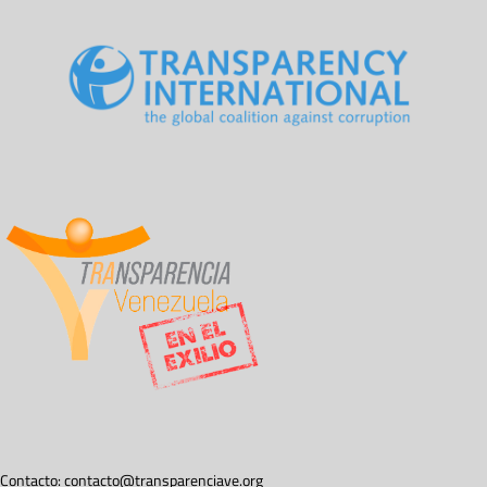
Contacto:
contacto@transparenciave.org