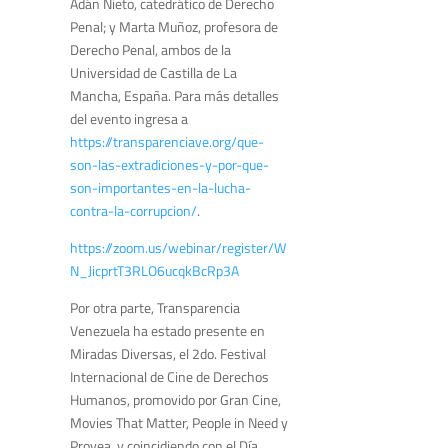
Adán Nieto, catedrático de Derecho
Penal; y Marta Muñoz, profesora de
Derecho Penal, ambos de la
Universidad de Castilla de La
Mancha, España. Para más detalles
del evento ingresa a
https://transparenciave.org/que-
son-las-extradiciones-y-por-que-
son-importantes-en-la-lucha-
contra-la-corrupcion/
.
https://zoom.us/webinar/register/W
N_JicprtT3RLO6ucqkBcRp3A
Por otra parte, Transparencia
Venezuela ha estado presente en
Miradas Diversas, el 2do. Festival
Internacional de Cine de Derechos
Humanos, promovido por Gran Cine,
Movies That Matter, People in Need y
Provea, y coincidiendo con el Día