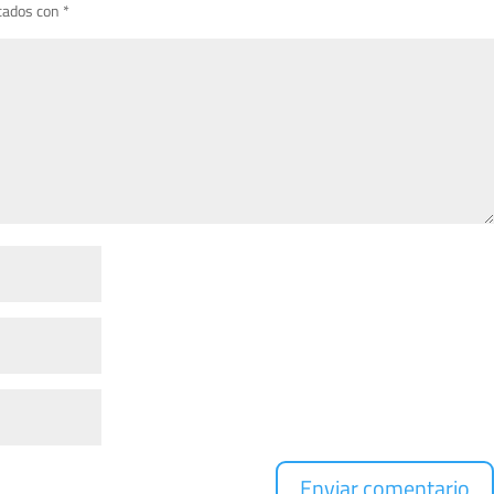
cados con
*