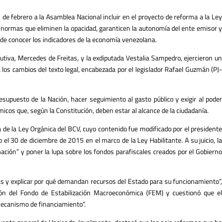
e febrero a la Asamblea Nacional incluir en el proyecto de reforma a la Ley
 normas que eliminen la opacidad, garanticen la autonomía del ente emisor y
 de conocer los indicadores de la economía venezolana.
utiva, Mercedes de Freitas, y la exdiputada Vestalia Sampedro, ejercieron un
 los cambios del texto legal, encabezada por el legislador Rafael Guzmán (PJ-
esupuesto de la Nación, hacer seguimiento al gasto público y exigir al poder
icos que, según la Constitución, deben estar al alcance de la ciudadanía.
de la Ley Orgánica del BCV, cuyo contenido fue modificado por el presidente
el 30 de diciembre de 2015 en el marco de la Ley Habilitante. A su juicio, la
ción” y poner la lupa sobre los fondos parafiscales creados por el Gobierno
s y explicar por qué demandan recursos del Estado para su funcionamiento”,
ión del Fondo de Estabilización Macroeconómica (FEM) y cuestionó que el
 mecanismo de financiamiento”.