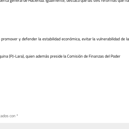
la cuenta general de Hacienda. Igualmente, destacó que las seis reformas que ha
promover y defender la estabilidad económica, evitar la vulnerabilidad de la
uina (PJ-Lara), quien además preside la Comisión de Finanzas del Poder
cados con
*