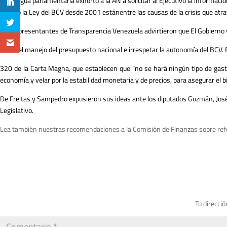
La antigua parlamentaria exhortó a la AN a solicitar al Ejecutivo la informaci
sufrido la Ley del BCV desde 2001 estánentre las causas de la crisis que atr
Las representantes de Transparencia Venezuela advirtieron que El Gobierno vi
sobre el manejo del presupuesto nacional e irrespetar la autonomía del BCV. E
320 de la Carta Magna, que establecen que “no se hará ningún tipo de gasto 
economía y velar por la estabilidad monetaria y de precios, para asegurar el bi
De Freitas y Sampedro expusieron sus ideas ante los diputados Guzmán, José
Legislativo.
Lea también nuestras recomendaciones a la Comisión de Finanzas sobre ref
Tu direcció