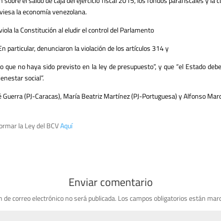
ón sobre el saldo de caja del ejercicio fiscal 2015, los fondos parafiscales y 
aviesa la economía venezolana.
ola la Constitución al eludir el control del Parlamento
n particular, denunciaron la violación de los artículos 314 y
que no haya sido previsto en la ley de presupuesto”, y que “el Estado debe 
enestar social”.
 Guerra (PJ-Caracas), María Beatriz Martínez (PJ-Portuguesa) y Alfonso Marq
ormar la Ley del BCV
Aquí
Enviar comentario
n de correo electrónico no será publicada.
Los campos obligatorios están mar