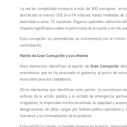
La red de complicidad involucra a más de 300 corruptos- entr
desfalcado al menos US$ 24.479 millones hasta mediados de 2
extendido a unas 70 naciones. Órganos judiciales, administra
impacto significativo sobre el patrimonio de la nación y en los q
Esta corrupción sin precedentes se entremezcla con el crimen 
contrabando.
Patrón de Gran Corrupción y sus efectos
Doce elementos identifican el patrón de
Gran Corrupción
dete
económicos que se ha procurado el gobierno, al punto de conve
esenciales para los ciudadanos.
Otros elementos que identifican este patrón lo constituyen los i
esferas de la acción pública y el estado de emergencia perma
irregulares, la impunidad institucionalizada; la opacidad y ause
designaciones de altos cargos por lealtad político-partidista y 
humanos y la criminalización de la protesta.
Este patrón ha tenido un terrible impacto en la gente. Venezuela