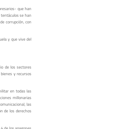
presarios- que han
 tentáculos se han
de corrupción, con
ela y que vive del
io de los sectores
 bienes y recursos
ilitar en todas las
ciones millonarias
comunicacional, las
ión de los derechos
n 4 de los apagones