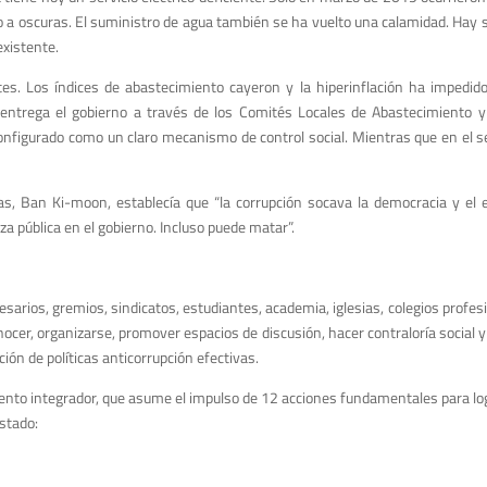
rio a oscuras. El suministro de agua también se ha vuelto una calamidad. Hay
existente.
s. Los índices de abastecimiento cayeron y la hiperinflación ha impedid
ntrega el gobierno a través de los Comités Locales de Abastecimiento y 
nfigurado como un claro mecanismo de control social. Mientras que en el se
s, Ban Ki-moon, establecía que “la corrupción socava la democracia y el 
a pública en el gobierno. Incluso puede matar”.
sarios, gremios, sindicatos, estudiantes, academia, iglesias, colegios profesi
conocer, organizarse, promover espacios de discusión, hacer contraloría social
pción de políticas anticorrupción efectivas.
ento integrador, que asume el impulso de 12 acciones fundamentales para lo
Estado: