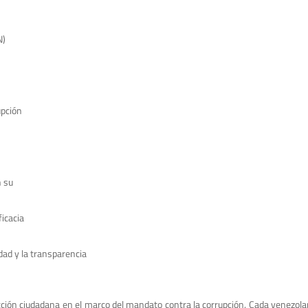
N)
upción
n su
ficacia
dad y la transparencia
acción ciudadana en el marco del mandato contra la corrupción. Cada venezola