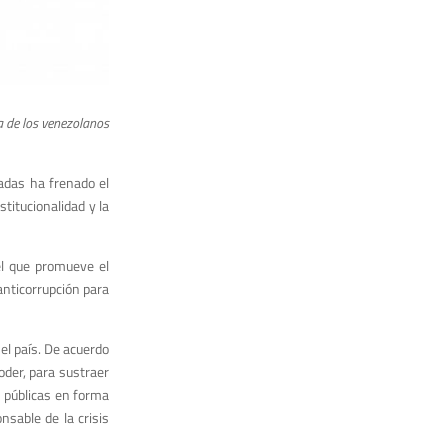
a de los venezolanos
adas ha frenado el
titucionalidad y la
el que promueve el
anticorrupción para
el país. De acuerdo
der, para sustraer
s públicas en forma
nsable de la crisis