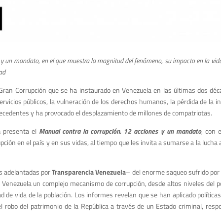
 y un mandato, en el que muestra la magnitud del fenómeno, su impacto en la vid
dad
Gran Corrupción que se ha instaurado en Venezuela en las últimas dos déc
rvicios públicos, la vulneración de los derechos humanos, la pérdida de la ins
precedentes y ha provocado el desplazamiento de millones de compatriotas.
a
presenta el
Manual contra la corrupción. 12 acciones y un mandato
, con 
ción en el país y en sus vidas, al tiempo que les invita a sumarse a la lucha 
es adelantadas por
Transparencia Venezuela
– del enorme saqueo sufrido por 
 Venezuela un complejo mecanismo de corrupción, desde altos niveles del po
d de vida de la población. Los informes revelan que se han aplicado política
el robo del patrimonio de la República a través de un Estado criminal, respo