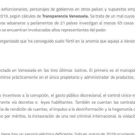
e exfuncionarios, personajes de gobiernos en otros países y supuestos em
019, según cálculos de
Transparencia Venezuela.
Se trata de un mal cuyos
tivos aduaneros y parlamentos de 21 países investigan al menos 65 casos 
ue se encuentran involucrados altos representantes del poder.
organizado que ha conseguido suelo fértil en la anomia que aqueja a Venezu
ctado en Venezuela en los tres últimos lustros. El primero es el monopol
rtirse prácticamente en el único propietario y administrador de productos,
ncentivos a la corrupción, el gasto público discrecional, el control cívico-m
nente vía decretos o leyes habilitantes. También se cuentan las contrata
ncia de rendición de cuentas, el impulso a la desinformación y la hegemonía 
no por méritos, la instauración de una red criminal internacional, la violac
 tiene hoy un servicio
eléctrico deficiente. Solo en marzo de 2019 ocurriero