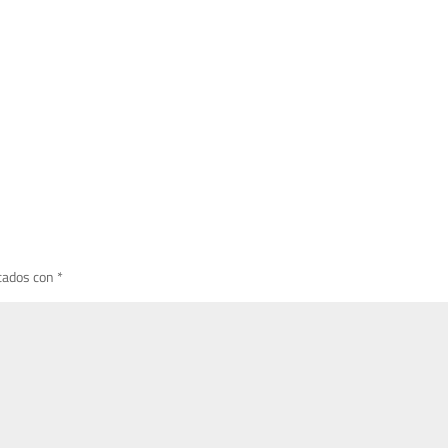
cados con
*