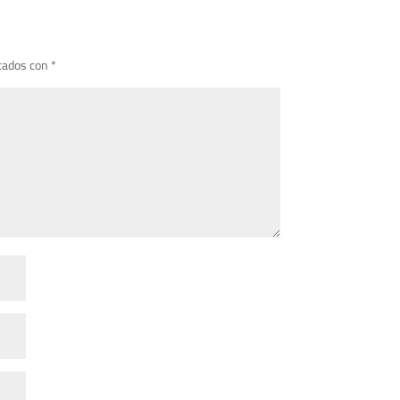
cados con
*