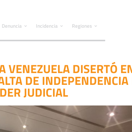
Denuncia
Incidencia
Regiones
A VENEZUELA DISERTÓ E
ALTA DE INDEPENDENCIA
DER JUDICIAL