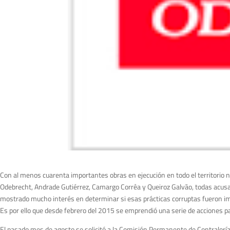
Con al menos cuarenta importantes obras en ejecución en todo el territorio 
Odebrecht, Andrade Gutiérrez, Camargo Corrêa y Queiroz Galvão, todas acusada
mostrado mucho interés en determinar si esas prácticas corruptas fueron imp
Es por ello que desde febrero del 2015 se emprendió una serie de acciones p
El pasado mes de agosto se solicitó a la Comisión Permanente de Contraloría