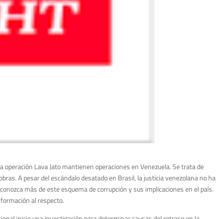
 la operación Lava Jato mantienen operaciones en Venezuela. Se trata de
ras. A pesar del escándalo desatado en Brasil, la justicia venezolana no ha
 conozca más de este esquema de corrupción y sus implicaciones en el país.
nformación al respecto.
nal inicie una investigación para determinar causas del retraso en la