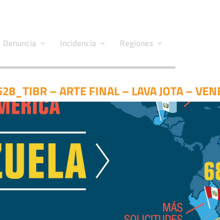
Denuncia
Incidencia
Regiones
28_TIBR – ARTE FINAL – LAVA JOTA – VE