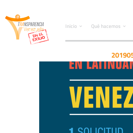
Inicio
Qué hacemos
201905