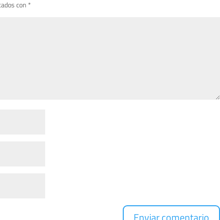
cados con
*