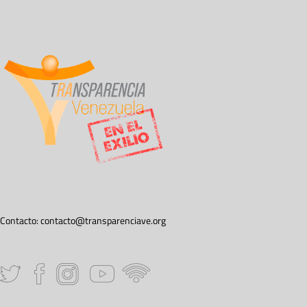
Contacto:
contacto@transparenciave.org