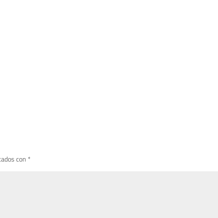
cados con
*