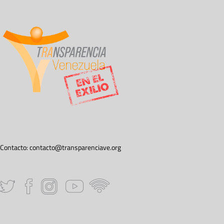
Contacto:
contacto@transparenciave.org