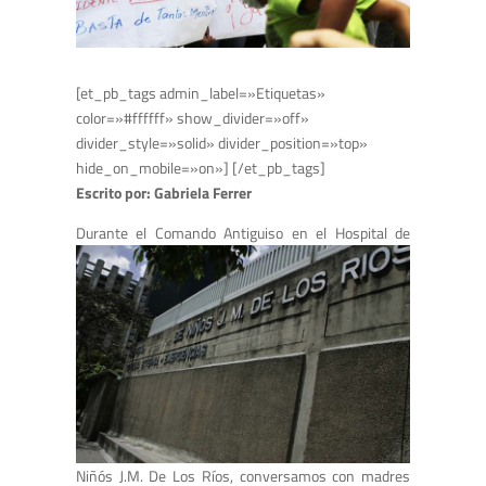
[et_pb_tags admin_label=»Etiquetas»
color=»#ffffff» show_divider=»off»
divider_style=»solid» divider_position=»top»
hide_on_mobile=»on»] [/et_pb_tags]
Escrito por: Gabriela Ferrer
Durante el Comando Antiguiso en
el Hospital de
Niñós J.M. De Los Ríos, conversamos con madres