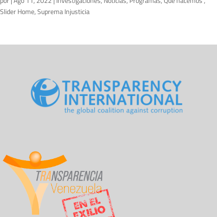
por
|
Ago 11, 2022
|
Investigaciones
,
Noticias
,
Programas
,
Qué hacemos
,
Slider Home
,
Suprema Injusticia