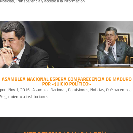
Noticias
,
Transparencia y acceso a la información
ASAMBLEA NACIONAL ESPERA COMPARECENCIA DE MADURO
POR «JUICIO POLÍTICO»
por
|
Nov 1, 2016
|
Asamblea Nacional
,
Comisiones
,
Noticias
,
Qué hacemos
,
Seguimiento a instituciones