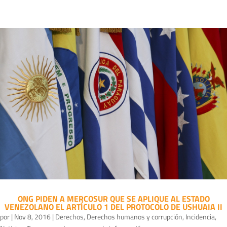
ONG PIDEN A MERCOSUR QUE SE APLIQUE AL ESTADO
VENEZOLANO EL ARTÍCULO 1 DEL PROTOCOLO DE USHUAIA II
por
|
Nov 8, 2016
|
Derechos
,
Derechos humanos y corrupción
,
Incidencia
,