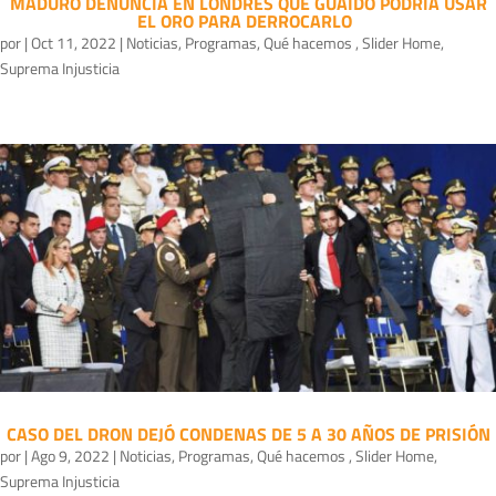
MADURO DENUNCIA EN LONDRES QUE GUAIDÓ PODRÍA USAR
EL ORO PARA DERROCARLO
por
|
Oct 11, 2022
|
Noticias
,
Programas
,
Qué hacemos
,
Slider Home
,
Suprema Injusticia
CASO DEL DRON DEJÓ CONDENAS DE 5 A 30 AÑOS DE PRISIÓN
por
|
Ago 9, 2022
|
Noticias
,
Programas
,
Qué hacemos
,
Slider Home
,
Suprema Injusticia