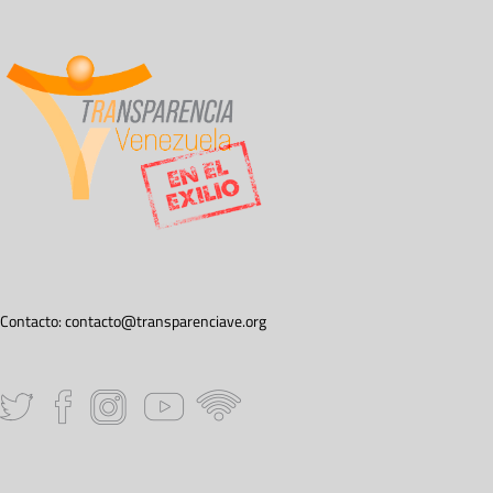
Contacto:
contacto@transparenciave.org