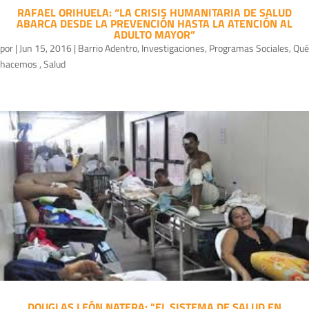
RAFAEL ORIHUELA: “LA CRISIS HUMANITARIA DE SALUD
ABARCA DESDE LA PREVENCIÓN HASTA LA ATENCIÓN AL
ADULTO MAYOR”
por
|
Jun 15, 2016
|
Barrio Adentro
,
Investigaciones
,
Programas Sociales
,
Qué
hacemos
,
Salud
DOUGLAS LEÓN NATERA: "EL SISTEMA DE SALUD EN