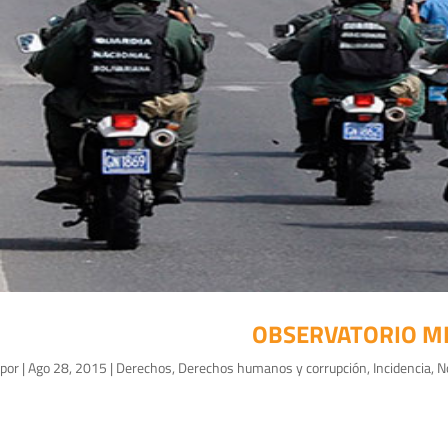
OBSERVATORIO MIS
por
|
Ago 28, 2015
|
Derechos
,
Derechos humanos y corrupción
,
Incidencia
,
N