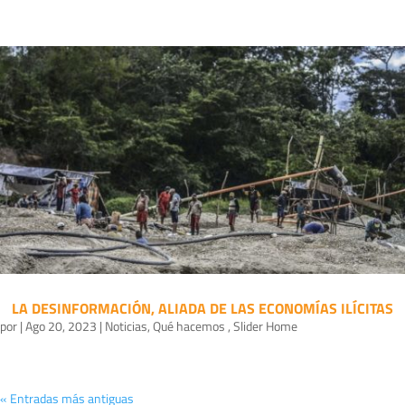
LA DESINFORMACIÓN, ALIADA DE LAS ECONOMÍAS ILÍCITAS
por
|
Ago 20, 2023
|
Noticias
,
Qué hacemos
,
Slider Home
« Entradas más antiguas