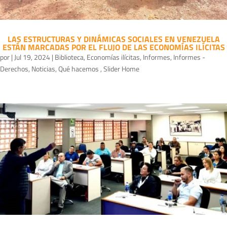
LAS ESTRUCTURAS Y DINÁMICAS SOCIALES EN VENEZUELA
ESTÁN MARCADAS POR EL FLUJO DE LAS ECONOMÍAS ILÍCITAS
por
|
Jul 19, 2024
|
Biblioteca
,
Economías ilícitas
,
Informes
,
Informes -
Derechos
,
Noticias
,
Qué hacemos
,
Slider Home