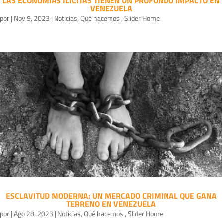
LAS ECONOMÍAS ILÍCITAS TIENEN UN PROFUNDO IMPACTO EN
VENEZUELA
por
|
Nov 9, 2023
|
Noticias
,
Qué hacemos
,
Slider Home
ESCLAVITUD MODERNA: UN MERCADO CRIMINAL QUE GANA
TERRENO EN VENEZUELA
por
|
Ago 28, 2023
|
Noticias
,
Qué hacemos
,
Slider Home