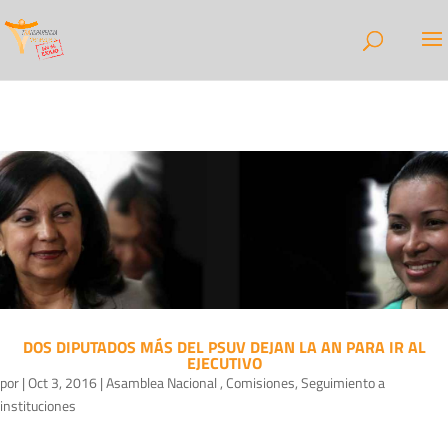
DOS DIPUTADOS MÁS DEL PSUV DEJAN LA AN PARA IR AL
EJECUTIVO
por
|
Oct 3, 2016
|
Asamblea Nacional
,
Comisiones
,
Seguimiento a
instituciones