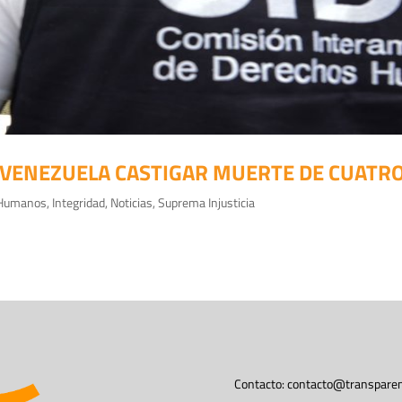
A VENEZUELA CASTIGAR MUERTE DE CUAT
 Humanos
,
Integridad
,
Noticias
,
Suprema Injusticia
Contacto:
contacto@transparen