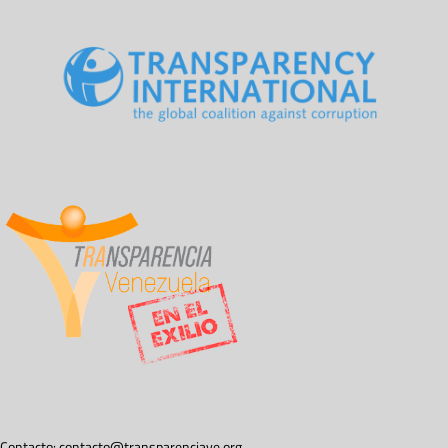
Contacto:
contacto@transparenciave.org