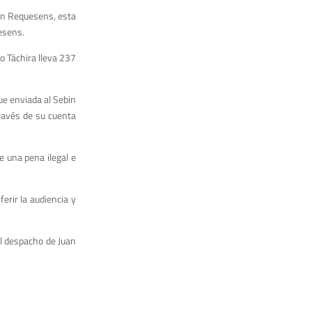
uan Requesens, esta
uesens.
o Táchira lleva 237
fue enviada al Sebin
ravés de su cuenta
 una pena ilegal e
ferir la audiencia y
el despacho de Juan