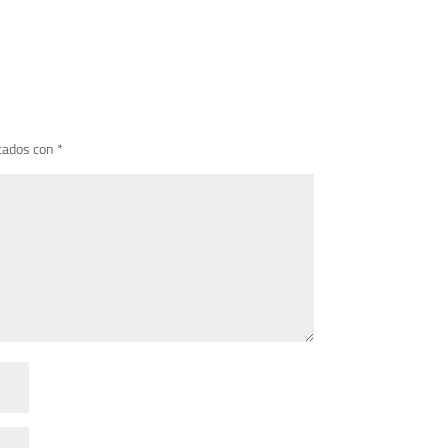
cados con
*