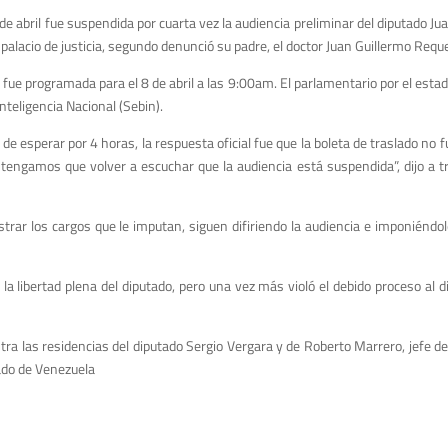
de abril fue suspendida por cuarta vez la audiencia preliminar del diputado J
el palacio de justicia, segundo denunció su padre, el doctor Juan Guillermo Req
fue programada para el 8 de abril a las 9:00am. El parlamentario por el estad
Inteligencia Nacional (Sebin).
e esperar por 4 horas, la respuesta oficial fue que
la boleta de traslado no 
tengamos que volver a escuchar que la audiencia está suspendida”, dijo
a t
r los cargos que le imputan, siguen difiriendo la audiencia e imponiéndole
la libertad plena del diputado, pero una vez más violó el debido proceso al di
tra las residencias del diputado Sergio Vergara y de Roberto Marrero, jefe d
ado de Venezuela