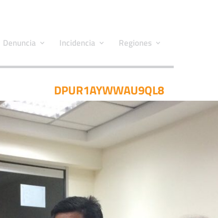
Denuncia
Incidencia
Regiones
DPUR1AYWWAU9QL8