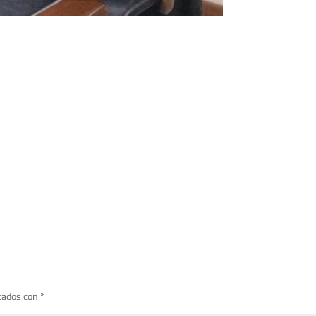
cados con
*