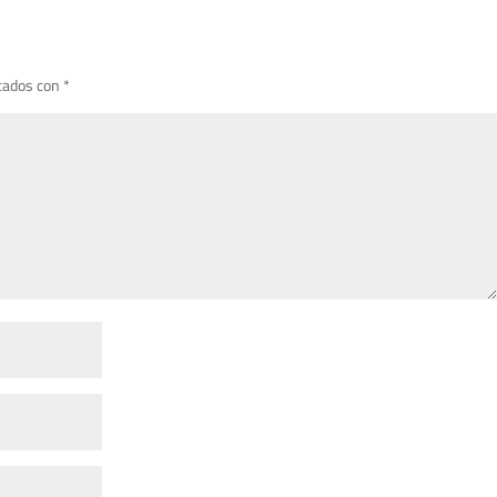
cados con
*