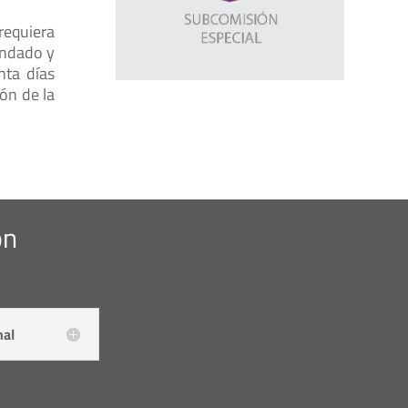
requiera
endado y
nta días
ón de la
ón
nal