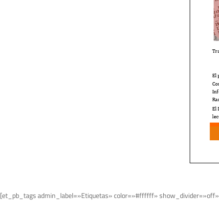
[et_pb_tags admin_label=»Etiquetas» color=»#ffffff» show_divider=»off»