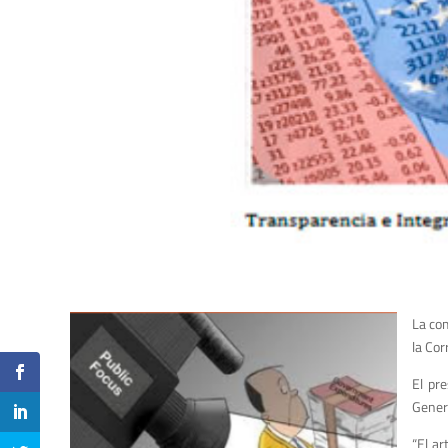
La com
la Cor
El pre
Genera
“El ar