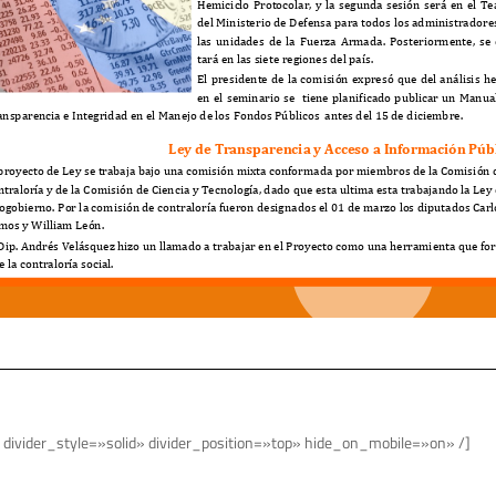
 divider_style=»solid» divider_position=»top» hide_on_mobile=»on» /]