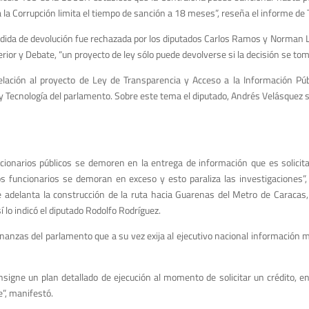
 la Corrupción limita el tiempo de sanción a 18 meses”, reseña el informe de
ida de devolución fue rechazada por los diputados Carlos Ramos y Norman La
erior y Debate, “un proyecto de ley sólo puede devolverse si la decisión se tom
elación al proyecto de Ley de Transparencia y Acceso a la Información Púb
a y Tecnología del parlamento. Sobre este tema el diputado, Andrés Velásquez s
cionarios públicos se demoren en la entrega de información que es solicita
los funcionarios se demoran en exceso y esto paraliza las investigaciones”
ue adelanta la construcción de la ruta hacia Guarenas del Metro de Caracas
 lo indicó el diputado Rodolfo Rodríguez.
inanzas del parlamento que a su vez exija al ejecutivo nacional información 
onsigne un plan detallado de ejecución al momento de solicitar un crédito, e
”, manifestó.