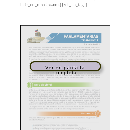
hide_on_mobile=»on»] [/et_pb_tags]
Ver en pantalla
completa