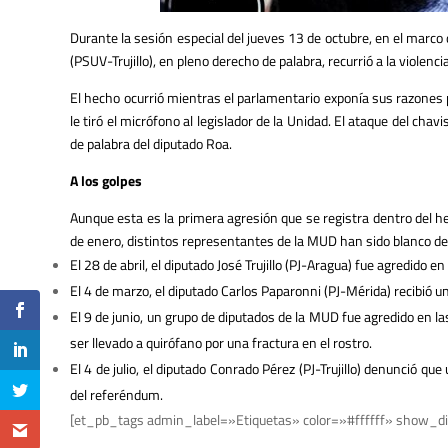
Durante la sesión especial del jueves 13 de octubre, en el marco
(PSUV-Trujillo), en pleno derecho de palabra, recurrió a la violenc
El hecho ocurrió mientras el parlamentario exponía sus razones 
le tiró el micrófono al legislador de la Unidad. El ataque del ch
de palabra del diputado Roa.
A los golpes
Aunque esta es la primera agresión que se registra dentro del h
de enero, distintos representantes de la MUD han sido blanco de 
El 28 de abril, el diputado José Trujillo (PJ-Aragua) fue agredido 
El 4 de marzo, el diputado Carlos Paparonni (PJ-Mérida) recibió un
El 9 de junio, un grupo de diputados de la MUD fue agredido en l
ser llevado a quirófano por una fractura en el rostro.
El 4 de julio, el diputado Conrado Pérez (PJ-Trujillo) denunció qu
del referéndum.
[et_pb_tags admin_label=»Etiquetas» color=»#ffffff» show_di