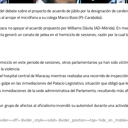
 del debate sobre el proyecto de acuerdo de júbilo por la designación de card
ia al arrojar el micrófono a su colega Marco Bozo (PJ-Carabobo).
para no apoyar el acuerdo propuesto por Williams Dávila (AD-Mérida). En medi
avista generó un conato de pelea en el hemiciclo de sesiones, razón por la cual
emiciclo en este periodo de sesiones, otros parlamentarios ya han sido vícti
la violencia:
en el hospital central de Maracay mientras realizaba una recorrido de inspección
 golpe en las inmediaciones del Palacio Legislativo, situación que obligó que l
as inmediaciones de la sede administrativa del Parlamento, resultando más a
e un grupo de afectos al oficialismo incendió su automóvil durante una activida
vider=»off» divider_style=»solid» divider_position=»top» hide_on_mobile