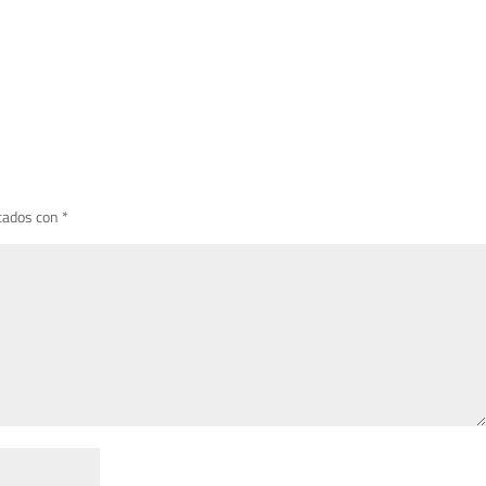
cados con
*