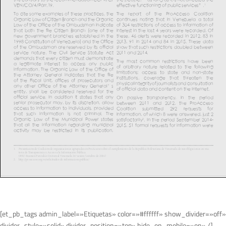
[et_pb_tags admin_label=»Etiquetas» color=»#ffffff» show_divider=»off»
divider_style=»solid» divider_position=»top» hide_on_mobile=»on» /]