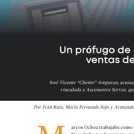
Un prófugo de l
ventas d
José Vicente “Chente” Amparan, acusad
vinculada a Ascensores Servas, que
Por Iván Ruiz, María Fernanda Sojo y Armando
arcos Ochoa trabajaba como e