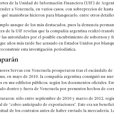
portes de la Unidad de Información Financiera (UIF) de Argent
ender a Venezuela, en varios casos, con sobreprecios de hast
 qué maniobras hicieron para blanquearlo, entre otros detall
emplo aunque de los más destacados, pues la denuncia permane
es de la UIF revelan que la compañía argentina realizó transfe
de las autoridades por el posible encubrimiento de sobornos
y f
que años más tarde fue acusado en Estados Unidos por blanqu
onstruir esta investigación periodística.
mparán
nsores Servas con Venezuela prosperaron tras el escándalo de 
us, en mayo de 2010, la compañía argentina consiguió un nuev
en sus edificios públicos, según los documentos oficiales. Ent
lado dentro y fuera de Venezuela por presuntos hechos de cor
pararon: sólo entre septiembre de 2010 y marzo de 2012, regis
al de “cobro anticipado de exportaciones”. Este era un benefic
 mitad de los contratos antes de haber enviado la mercadería. 