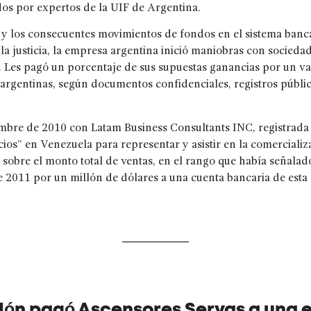
dos por expertos de la UIF de Argentina.
y los consecuentes movimientos de fondos en el sistema bancar
la justicia, la empresa argentina inició maniobras con socied
s. Les pagó un porcentaje de sus supuestas ganancias por un v
argentinas, según documentos confidenciales, registros público
bre de 2010 con Latam Business Consultants INC, registrada en
os” en Venezuela para representar y asistir en la comercializa
 sobre el monto total de ventas, en el rango que había señala
 2011 por un millón de dólares a una cuenta bancaria de esta 
llón pagó Ascensores Servas a una