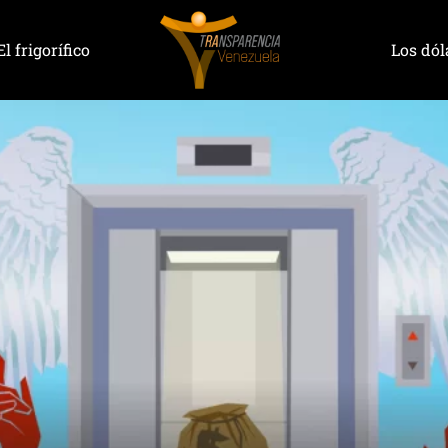
El frigorífico
Los dól