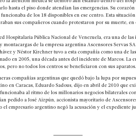
ro la atención médica se demoró aún estando dentro del hosp
rlo hasta el piso donde atendían las emergencias. Su corazón
 funcionaba de los 18 disponibles en ese centro. Esta situación 
uraban sus compañeros cuando protestaron por su muerte, en 
Red Hospitalaria Pública Nacional de Venezuela, era una de las 
y montacargas de la empresa argentina Ascensores Servas SA, 
hávez y Néstor Kirchner tuvo a esta compañía como una de las
rmado en 2005, una década antes del incidente de Marcos. La e
os, pero no todos los centros se beneficiaron con sus aparato
eras compañías argentinas que quedó bajo la lupa por supuesta
no en Caracas, Eduardo Sadous, dijo en abril de 2010 que exi
funcionaba al ritmo de los millonarios negocios bilaterales c
abían pedido a José Aizpún, accionista mayoritario de Ascensor
o el empresario argentino negó la acusación y el expediente j