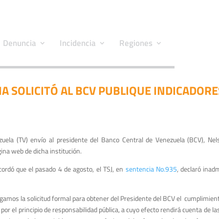
Denuncia
Incidencia
Regiones
A SOLICITÓ AL BCV PUBLIQUE INDICADOR
zuela (TV) envío al presidente del Banco Central de Venezuela (BCV), Nels
ina web de dicha institución.
cordó que el pasado 4 de agosto, el TSJ, en
sentencia No.935
, declaró inad
amos la solicitud formal para obtener del Presidente del BCV el cumplimiento 
por el principio de responsabilidad pública, a cuyo efecto rendirá cuenta de l