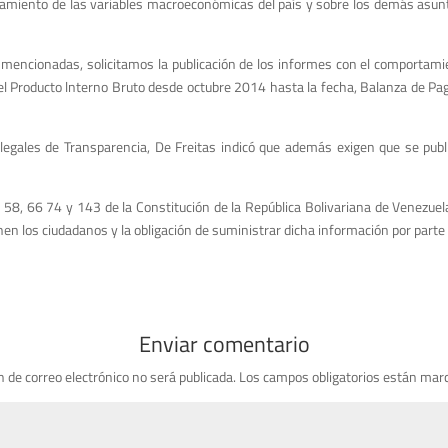
miento de las variables macroeconómicas del país y sobre los demás asuntos q
 mencionadas, solicitamos la publicación de los informes con el comportamie
el Producto lnterno Bruto desde octubre 2014 hasta la fecha, Balanza de Pag
gales de Transparencia, De Freitas indicó que además exigen que se publiq
57, 58, 66 74 y 143 de la Constitución de la República Bolivariana de Venezue
nen los ciudadanos y la obligación de suministrar dicha información por parte d
Enviar comentario
n de correo electrónico no será publicada.
Los campos obligatorios están mar