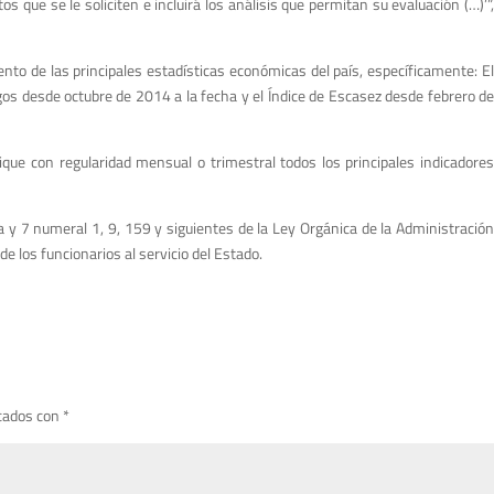
ue se le soliciten e incluirá los análisis que permitan su evaluación (…)’”,
nto de las principales estadísticas económicas del país, específicamente: El
os desde octubre de 2014 a la fecha y el Índice de Escasez desde febrero de
ue con regularidad mensual o trimestral todos los principales indicadores
la y 7 numeral 1, 9, 159 y siguientes de la Ley Orgánica de la Administración
e los funcionarios al servicio del Estado.
cados con
*