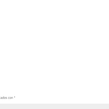
cados con
*