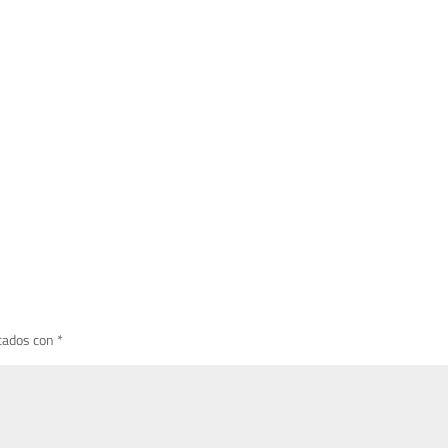
cados con
*