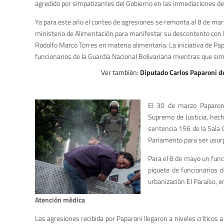
agredido por simpatizantes del Gobierno en las inmediaciones del 
Ya para este año el conteo de agresiones se remonta al 8 de marz
ministerio de Alimentación para manifestar su descontento con l
Rodolfo Marco Torres en materia alimentaria. La iniciativa de Pa
funcionarios de la Guardia Nacional Bolivariana mientras que sim
Ver también:
Diputado Carlos Paparoni d
El 30 de marzo Papar
on
Supremo de Justicia, hec
sentencia 156 de la Sala C
Parlamento para ser usurp
Para el 8 de mayo un func
piquete de funcionarios d
urbanización El Paraíso, e
Atención médica
Las agresiones recibida por Paparoni llegaron a niveles críticos 