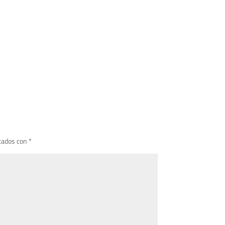
cados con
*