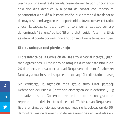
pierna por una metra disparada presuntamente por funcionarios d
solo dos días después, y a pesar de contar con reposo méd
parlamentario acudió a la movilización que pretendió trasladarse
de mayo, sin embargo en esta oportunidad tuvo que ser retirado 
chocar la cabeza contra el pavimento al ser arrastrado por la p
denominada “Ballena” de la GNB en el distribuidor Altamira. El d
asistencial donde por segundo año consecutivo le tomaron nuevo
El diputado que casi pierde un ojo
El presidente de la Comisión de Desarrollo Social Integral, Ju
más agresiones. El recuento de ataques durante este año inicia 
26 de enero, es esa oportunidad Requesens denunció haber reci
familia y a muchos de los que estamos aquí (los diputados)» aseg
Sin embargo, la agresión más grave tuvo lugar paradój
Defensoría del Pueblo, (instancia encargada de la defensa y vi
simpatizantes del Gobierno arremetieron contra un grupo de
representante del circuito 4 del estado Táchira, Juan Requesens,
fisura encima del ojo izquierdo que requirió la colocación de 
demostrativas de la magnitud de las agresiones enfrentadas por 