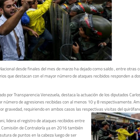
 Nacional desde finales del mes de marzo ha dejado como saldo , entre otras
arios que destacan con el mayor número de ataques recibidos responden a d
vado por Transparencia Venezuela, destaca la actuación de los diputados Carlo
yor número de agresiones recibidas con al menos 10 y 8 respectivamente. A
yor gravedad, requiriendo en ambos casos las respectivas visitas del quirófan
ni, lidera el registro de ataques recibidos entre
 la Comisión de Contraloría ya en 2016 también
 sutura de puntos en la cabeza luego de ser