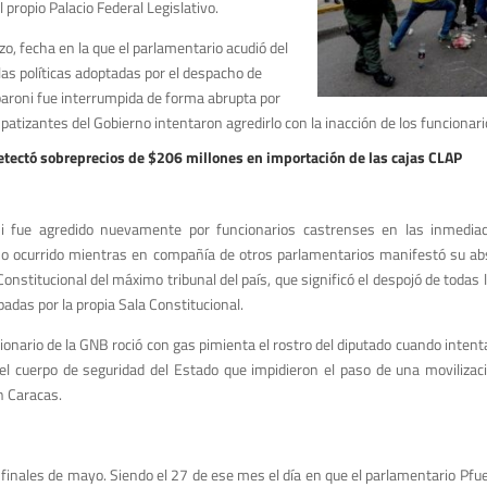
propio Palacio Federal Legislativo.
o, fecha en la que el parlamentario acudió del
as políticas adoptadas por el despacho de
paroni fue interrumpida de forma abrupta por
patizantes del Gobierno intentaron agredirlo con la inacción de los funcionar
etectó sobreprecios de $206 millones en importación de las cajas CLAP
i fue agredido nuevamente por funcionarios castrenses en las inmediac
ho ocurrido mientras en compañía de otros parlamentarios manifestó su abs
onstitucional del máximo tribunal del país, que significó el despojó de todas 
adas por la propia Sala Constitucional.
ionario de la GNB roció con gas pimienta el rostro del diputado cuando intent
el cuerpo de seguridad del Estado que impidieron el paso de una movilizac
n Caracas.
a finales de mayo. Siendo el 27 de ese mes el día en que el parlamentario P
fu