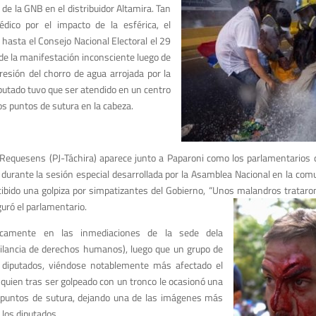
e la GNB en el distribuidor Altamira. Tan
ico por el impacto de la esférica, el
 hasta el Consejo Nacional Electoral el 29
de la manifestación inconsciente luego de
resión del chorro de agua arrojada por la
iputado tuvo que ser atendido en un centro
s puntos de sutura en la cabeza.
an Requesens (PJ-Táchira) aparece junto a Paparoni como los parlamentarios
durante la sesión especial desarrollada por la Asamblea Nacional en la com
bido una golpiza por simpatizantes del Gobierno, “Unos malandros trataron
uró el parlamentario.
icamente en las inmediaciones de la sede dela
gilancia de derechos humanos), luego que un grupo de
 diputados, viéndose notablemente más afectado el
 quien tras ser golpeado con un tronco le ocasionó una
56 puntos de sutura, dejando una de las imágenes más
los diputados.