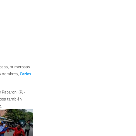
 cosas, numerosas
os nombres,
Carlos
s Paparoni (PJ-
mbos también
o.