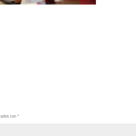
cados con
*